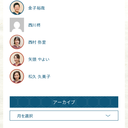
金子裕哉
西川柊
西村 弥里
矢頭 やよい
松久 久美子
アーカイブ