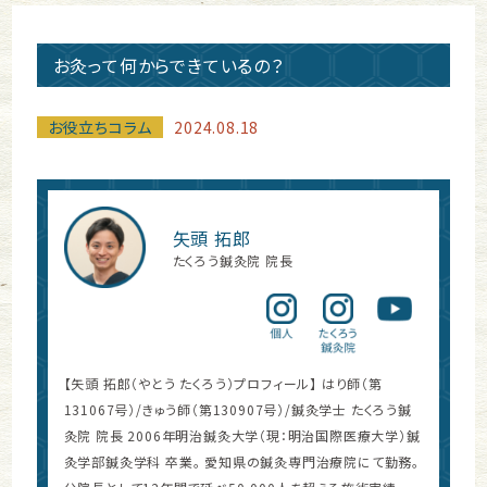
お灸って何からできているの？
お役立ちコラム
2024.08.18
矢頭 拓郎
たくろう鍼灸院 院長
【矢頭 拓郎（やとう たくろう）プロフィール】 はり師（第
131067号）/きゅう師（第130907号）/鍼灸学士 たくろう鍼
灸院 院長 2006年明治鍼灸大学（現：明治国際医療大学）鍼
灸学部鍼灸学科 卒業。 愛知県の鍼灸専門治療院にて勤務。