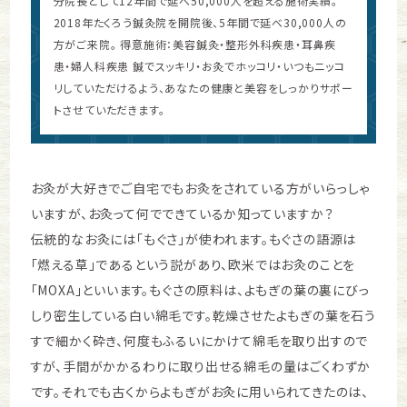
分院長として12年間で延べ50,000人を超える施術実績。
2018年たくろう鍼灸院を開院後、5年間で延べ30,000人の
方がご来院。 得意施術：美容鍼灸・整形外科疾患・耳鼻疾
患・婦人科疾患 鍼でスッキリ・お灸でホッコリ・いつもニッコ
リしていただけるよう、あなたの健康と美容をしっかりサポー
トさせていただきます。
お灸が大好きでご自宅でもお灸をされている方がいらっしゃ
いますが、お灸って何でできているか知っていますか？
伝統的なお灸には「もぐさ」が使われます。もぐさの語源は
「燃える草」であるという説があり、欧米ではお灸のことを
「MOXA」といいます。もぐさの原料は、よもぎの葉の裏にびっ
しり密生している白い綿毛です。乾燥させたよもぎの葉を石う
すで細かく砕き、何度もふるいにかけて綿毛を取り出すので
すが、手間がかかるわりに取り出せる綿毛の量はごくわずか
です。それでも古くからよもぎがお灸に用いられてきたのは、