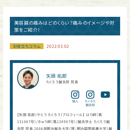
美容鍼の痛みはどのくらい？痛みのイメージや対
策をご紹介！
お役立ちコラム
2022.03.02
矢頭 拓郎
たくろう鍼灸院 院長
【矢頭 拓郎（やとう たくろう）プロフィール】 はり師（第
131067号）/きゅう師（第130907号）/鍼灸学士 たくろう鍼
灸院 院長 2006年明治鍼灸大学（現：明治国際医療大学）鍼