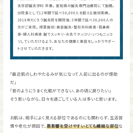
灸学部鍼灸学科 卒業。 愛知県の鍼灸専門治療院にて勤務。
分院長として12年間で延べ50,000人を超える施術実績。
2018年たくろう鍼灸院を開院後、5年間で延べ30,000人の
方がご来院。 得意施術：美容鍼灸・整形外科疾患・耳鼻疾
患・婦人科疾患 鍼でスッキリ・お灸でホッコリ・いつもニッコ
リしていただけるよう、あなたの健康と美容をしっかりサポー
トさせていただきます。
「最近肌のしわやたるみが気になって人前に出るのが億劫
だ」
「昔のようにうまく化粧ができない、あの頃に戻りたい」
そう思いながら、日々を過ごしている人は多いと思います。
お肌は、相手によく見える部位であるのにも関わらず、生活習
慣や老化が原因で、
悪影響を受けやすいとても繊細な部位
な