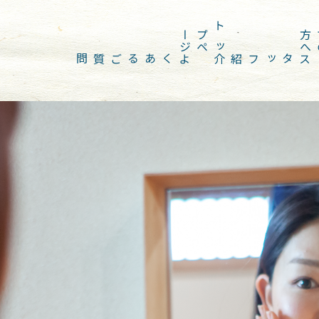
ジ
ト
ッ
プ
ペ
ー
へ
よくあるご質問
スタッフ紹介