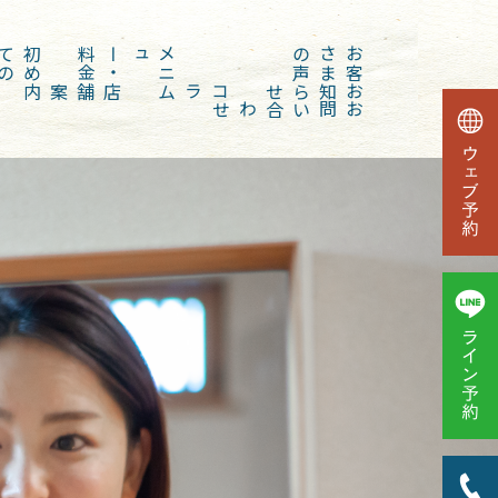
初
め
て
の
方
金
メ
ニ
ュー
・
料
声
お
客
さ
ま
の
店舗案内
コラム
お知らせ
お問い合わせ