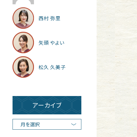
西村 弥里
矢頭 やよい
松久 久美子
アーカイブ