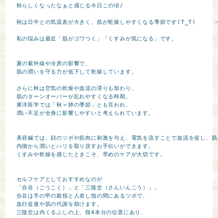
秋らしくなったなぁと感じる今日この頃♪

秋は日中との気温差が大きく、肌が乾燥しやすくなる季節です(T_T)

私の悩みは最近「肌がゴワつく」「くすみが気になる」です。

夏の紫外線や冷房の影響で、

肌の潤いを守る力が低下して乾燥しています。

さらに秋は空気の乾燥や血流の滞りも加わり、

肌のターンオーバーが乱れやすくなる時期。

東洋医学では「秋＝肺の季節」とも言われ、

潤い不足が全身に影響しやすいと考えられています。

美容鍼では、顔のツボや筋肉に刺激を与え、電気を流すことで血流を促し、肌
内側から潤いとハリを取り戻すお手伝いができます。

くすみや乾燥を感じたときこそ、早めのケアが大切です。

セルフケアとしておすすめなのが

「合谷（ごうこく）」と「三陰交（さんいんこう）」。

合谷は手の甲の親指と人差し指の間にあるツボで、

血行促進や肌の代謝を助けます。

三陰交は内くるぶしの上、指4本分の位置にあり、
