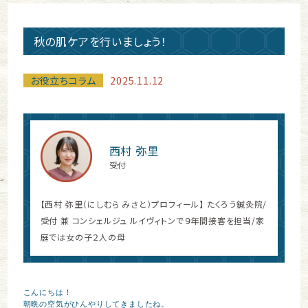
秋の肌ケアを行いましょう！
お役立ちコラム
2025.11.12
西村 弥里
受付
【西村 弥里（にしむら みさと）プロフィール】 たくろう鍼灸院/
受付 兼 コンシェルジュ ルイヴィトンで９年間接客を担当/家
庭では女の子２人の母
こんにちは！

朝晩の空気がひんやりしてきましたね。
