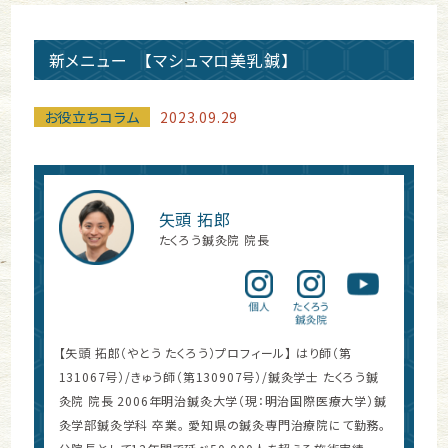
新メニュー 【マシュマロ美乳鍼】
お役立ちコラム
2023.09.29
矢頭 拓郎
たくろう鍼灸院 院長
【矢頭 拓郎（やとう たくろう）プロフィール】 はり師（第
131067号）/きゅう師（第130907号）/鍼灸学士 たくろう鍼
灸院 院長 2006年明治鍼灸大学（現：明治国際医療大学）鍼
灸学部鍼灸学科 卒業。 愛知県の鍼灸専門治療院にて勤務。