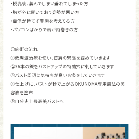
・授乳後、萎んでしまい垂れてしまった方
・胸が外に開いており姿勢が悪い方
・自信が持てず豊胸を考えてる方
・パソコンばかりで肩が内巻きの方
〇施術の流れ
①低周波治療を使い、首肩の緊張を緩めていきます
②36本の鍼をバストアップの特効穴に刺していきます
③バスト周辺に気持ちが良いお灸をしていきます
④仕上げに、バストが秒で上がるOKUNOMA専用魔法の美
容液を塗布
⑤自分史上最高美バストへ