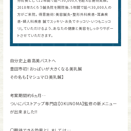
分院長として12年間で延べ50,000人を超える施術実績。
2018年たくろう鍼灸院を開院後、5年間で延べ30,000人の
方がご来院。 得意施術：美容鍼灸・整形外科疾患・耳鼻疾
患・婦人科疾患 鍼でスッキリ・お灸でホッコリ・いつもニッコ
リしていただけるよう、あなたの健康と美容をしっかりサポー
トさせていただきます。
自分史上最高美バストへ
豊田市初！おっぱいが大きくなる美乳鍼
その名も【マシュマロ美乳鍼】
考案期間約6ヵ月‥
ついにバストアップ専門店【OKUNOMA】監修の新メニュー
が出来ました!!
〇期待できる効果としましては…