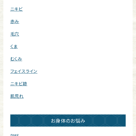
ニキビ
赤み
毛穴
くま
むくみ
フェイスライン
ニキビ跡
肌荒れ
お身体のお悩み
PMS