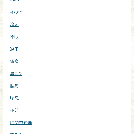
その他
冷え
不眠
逆子
頭痛
肩こり
腰痛
喘息
不妊
肋間神経痛