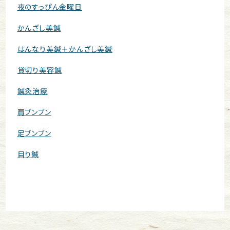
夜のすっぴん金曜日
かんざし美鍼
はんなり美鍼＋かんざし美鍼
貸切り美容鍼
鍼灸治療
肩ブンブン
足ブンブン
目り鍼