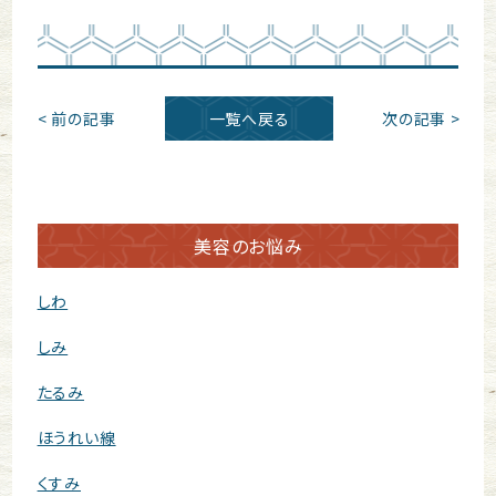
< 前の記事
一覧へ戻る
次の記事 >
美容のお悩み
しわ
しみ
たるみ
ほうれい線
くすみ