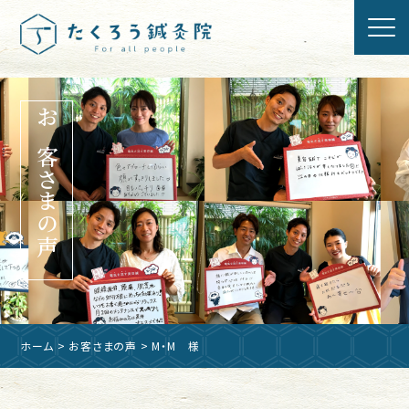
お客さまの声
ホーム
>
お客さまの声
> M・M 様