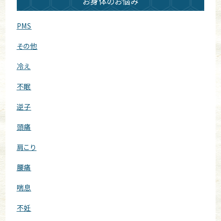
お身体のお悩み
PMS
その他
冷え
不眠
逆子
頭痛
肩こり
腰痛
喘息
不妊