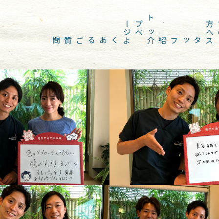
ジ
ト
ッ
プ
ペ
ー
へ
よくあるご質問
スタッフ紹介