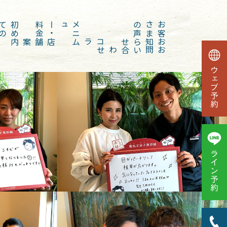
初
め
て
の
方
金
メ
ニ
ュー
・
料
声
お
客
さ
ま
の
店舗案内
コラム
お知らせ
お問い合わせ