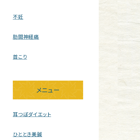
不妊
肋間神経痛
首こり
メニュー
耳つぼダイエット
ひととき美鍼