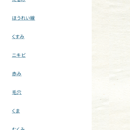
ほうれい線
くすみ
ニキビ
赤み
毛穴
くま
むくみ