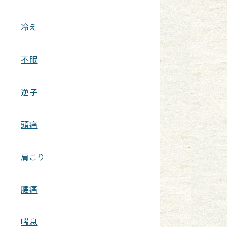
冷え
不眠
逆子
頭痛
肩こり
腰痛
喘息