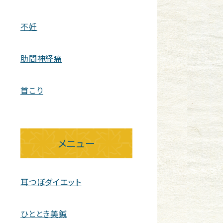
不妊
肋間神経痛
首こり
メニュー
耳つぼダイエット
ひととき美鍼