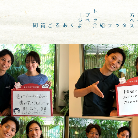
ジ
ト
ッ
プ
ペ
ー
へ
よくあるご質問
スタッフ紹介