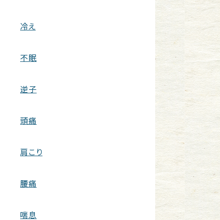
冷え
不眠
逆子
頭痛
肩こり
腰痛
喘息