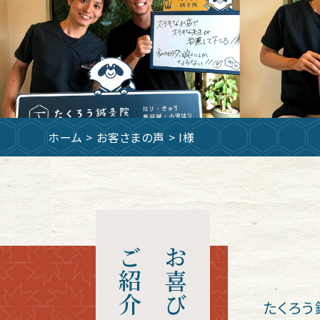
ホーム
>
お客さまの声
> I様
ご紹介
お喜びの声
たくろう