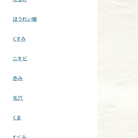
ほうれい線
くすみ
ニキビ
赤み
毛穴
くま
むくみ