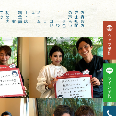
初
め
て
の
方
金
メ
ニ
ュー
・
料
声
お
客
さ
ま
の
店舗案内
コラム
お知らせ
お問い合わせ