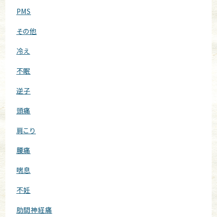
PMS
その他
冷え
不眠
逆子
頭痛
肩こり
腰痛
喘息
不妊
肋間神経痛