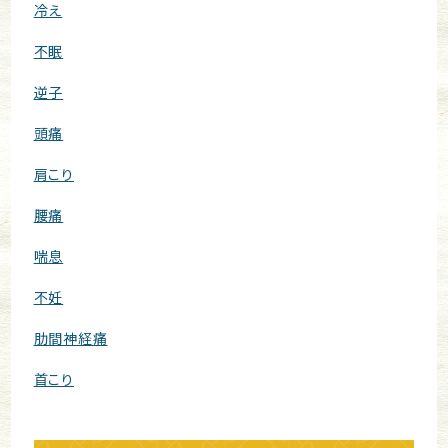
冷え
不眠
逆子
頭痛
肩こり
腰痛
喘息
不妊
肋間神経痛
首こり