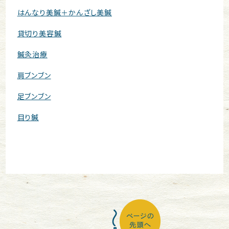
はんなり美鍼＋かんざし美鍼
貸切り美容鍼
鍼灸治療
肩ブンブン
足ブンブン
目り鍼