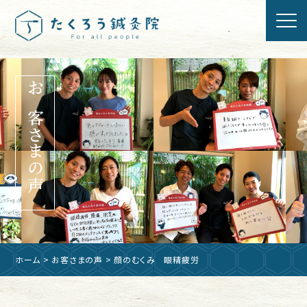
お客さまの声
ホーム
>
お客さまの声
> 顔のむくみ 眼精疲労