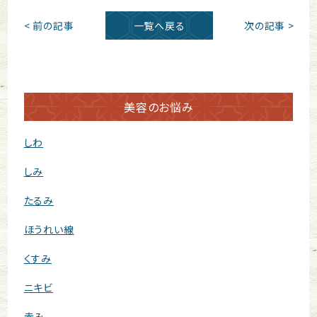
< 前の記事
一覧へ戻る
次の記事 >
美容のお悩み
しわ
しみ
たるみ
ほうれい線
くすみ
ニキビ
赤み