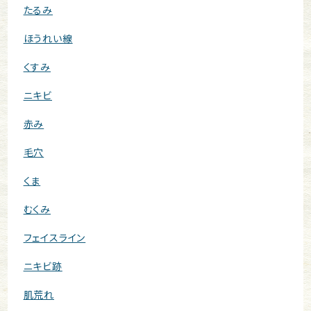
たるみ
ほうれい線
くすみ
ニキビ
赤み
毛穴
くま
むくみ
フェイスライン
ニキビ跡
肌荒れ