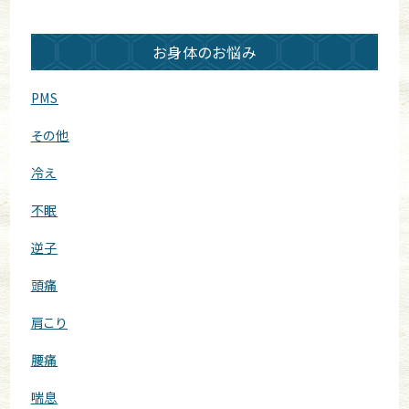
お身体のお悩み
PMS
その他
冷え
不眠
逆子
頭痛
肩こり
腰痛
喘息