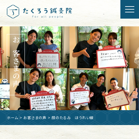
お客さまの声
ホーム
>
お客さまの声
> 顔のたるみ ほうれい線