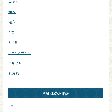
ニキビ
赤み
毛穴
くま
むくみ
フェイスライン
ニキビ跡
肌荒れ
お身体のお悩み
PMS