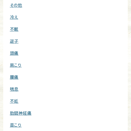
その他
冷え
不眠
逆子
頭痛
肩こり
腰痛
喘息
不妊
肋間神経痛
首こり