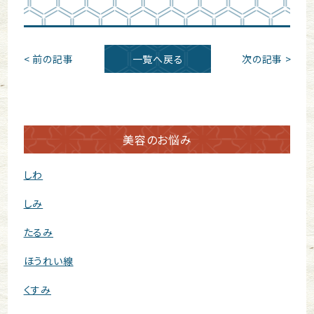
< 前の記事
一覧へ戻る
次の記事 >
美容のお悩み
しわ
しみ
たるみ
ほうれい線
くすみ