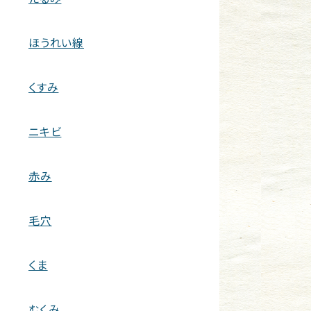
ほうれい線
くすみ
ニキビ
赤み
毛穴
くま
むくみ