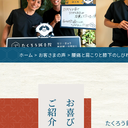
ホーム
>
お客さまの声
> 腰痛と肩こりと膝下のしび
ご紹介
お喜びの声
たくろう