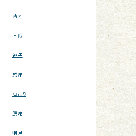
冷え
不眠
逆子
頭痛
肩こり
腰痛
喘息