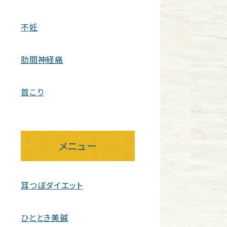
不妊
肋間神経痛
首こり
メニュー
耳つぼダイエット
ひととき美鍼