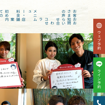
初
め
て
の
方
金
メ
ニ
ュー
・
料
声
お
客
さ
ま
の
店舗案内
コラム
お知らせ
お問い合わせ