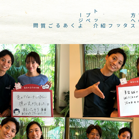
ジ
ト
ッ
プ
ペ
ー
へ
よくあるご質問
スタッフ紹介