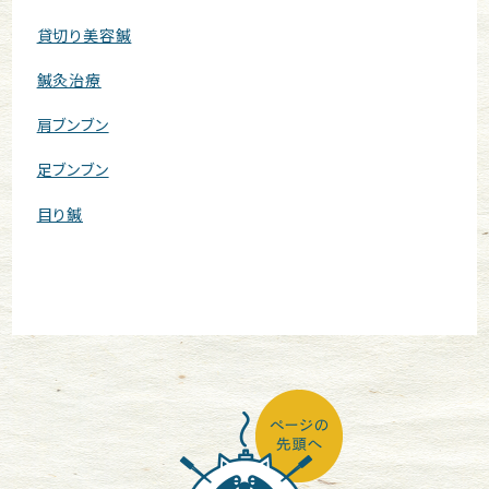
貸切り美容鍼
鍼灸治療
肩ブンブン
足ブンブン
目り鍼