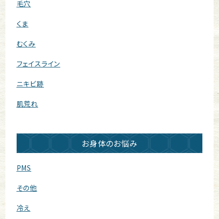
毛穴
くま
むくみ
フェイスライン
ニキビ跡
肌荒れ
お身体のお悩み
PMS
その他
冷え