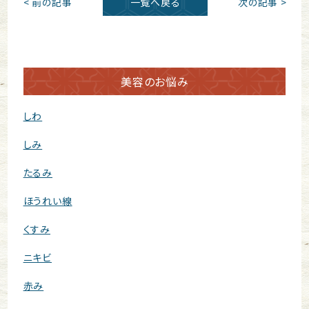
< 前の記事
一覧へ戻る
次の記事 >
美容のお悩み
しわ
しみ
たるみ
ほうれい線
くすみ
ニキビ
赤み