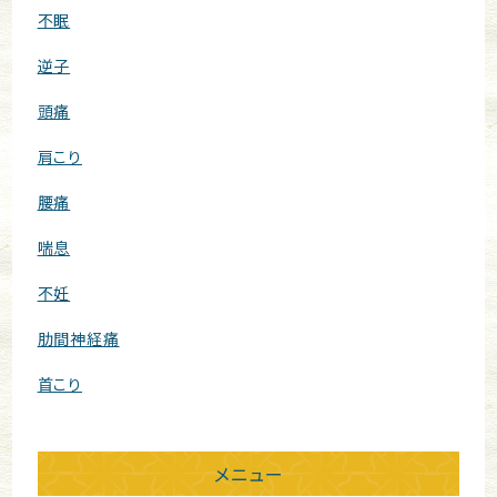
不眠
逆子
頭痛
肩こり
腰痛
喘息
不妊
肋間神経痛
首こり
メニュー