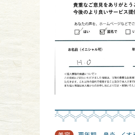
美容
更年期 鼻炎 くす