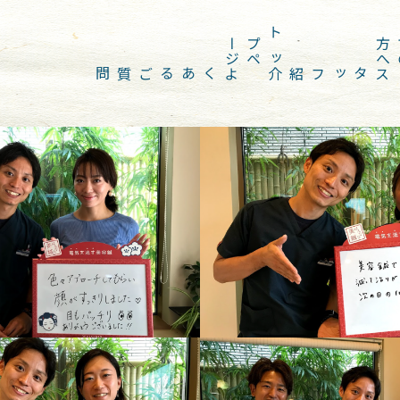
ジ
ト
ッ
プ
ペ
ー
へ
よくあるご質問
スタッフ紹介