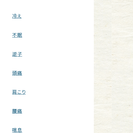
冷え
不眠
逆子
頭痛
肩こり
腰痛
喘息