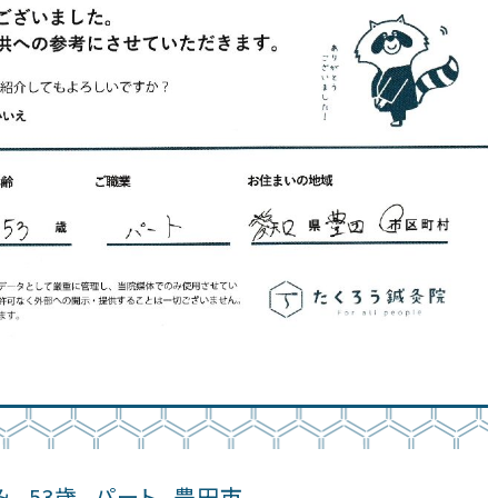
み
53歳
パート
豊田市