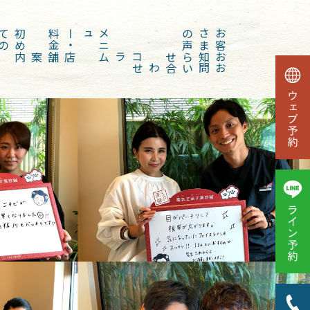
初
め
て
の
方
金
メ
ニ
ュー
・
料
声
お
客
さ
ま
の
店舗案内
コラム
お知らせ
お問い合わせ