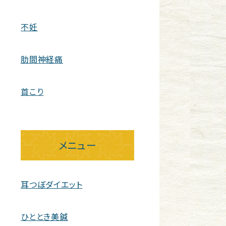
不妊
肋間神経痛
首こり
メニュー
耳つぼダイエット
ひととき美鍼