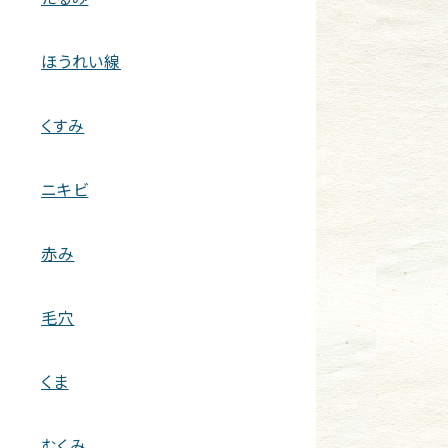
ほうれい線
くすみ
ニキビ
赤み
毛穴
くま
むくみ