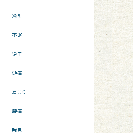
冷え
不眠
逆子
頭痛
肩こり
腰痛
喘息