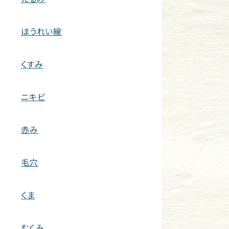
ほうれい線
くすみ
ニキビ
赤み
毛穴
くま
むくみ