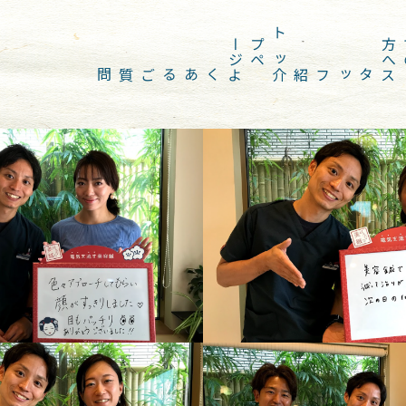
ジ
ト
ッ
プ
ペ
ー
へ
よくあるご質問
スタッフ紹介