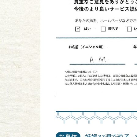
お身体
妊娠33週で逆子