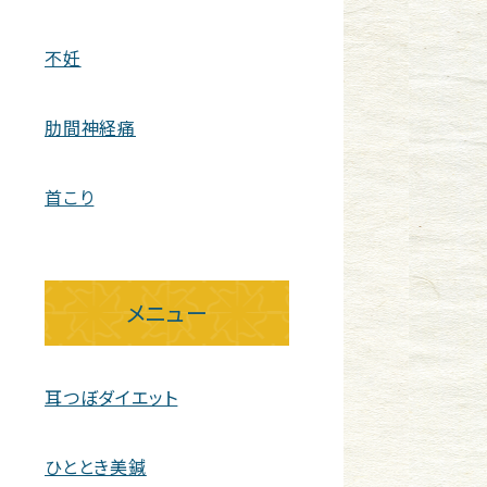
不妊
肋間神経痛
首こり
メニュー
耳つぼダイエット
ひととき美鍼