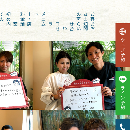
初
め
て
の
方
金
メ
ニ
ュー
・
料
声
お
客
さ
ま
の
店舗案内
コラム
お知らせ
お問い合わせ