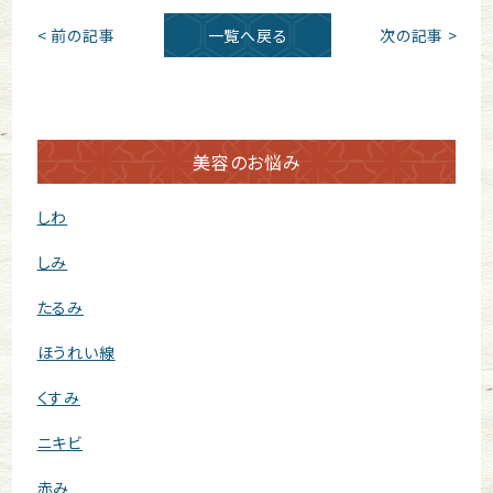
< 前の記事
一覧へ戻る
次の記事 >
美容のお悩み
しわ
しみ
たるみ
ほうれい線
くすみ
ニキビ
赤み