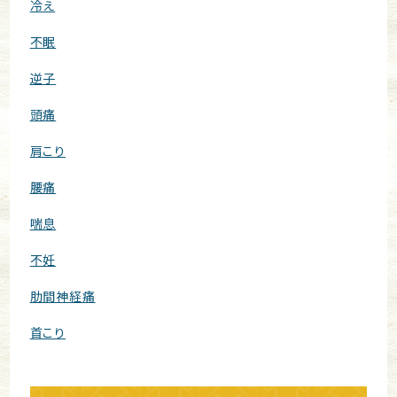
冷え
不眠
逆子
頭痛
肩こり
腰痛
喘息
不妊
肋間神経痛
首こり