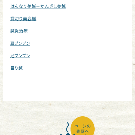
はんなり美鍼＋かんざし美鍼
貸切り美容鍼
鍼灸治療
肩ブンブン
足ブンブン
目り鍼