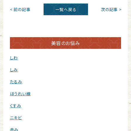
< 前の記事
一覧へ戻る
次の記事 >
美容のお悩み
しわ
しみ
たるみ
ほうれい線
くすみ
ニキビ
赤み