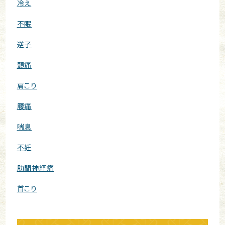
冷え
不眠
逆子
頭痛
肩こり
腰痛
喘息
不妊
肋間神経痛
首こり