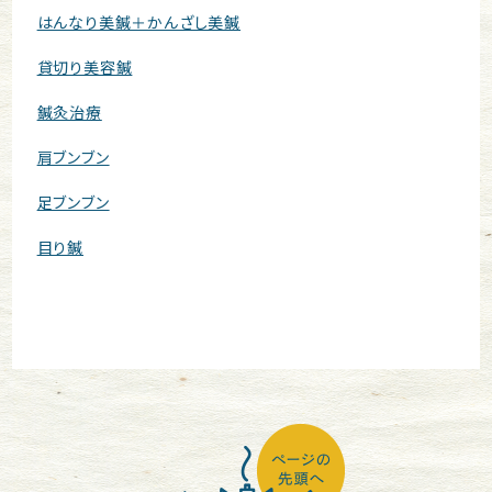
はんなり美鍼＋かんざし美鍼
貸切り美容鍼
鍼灸治療
肩ブンブン
足ブンブン
目り鍼