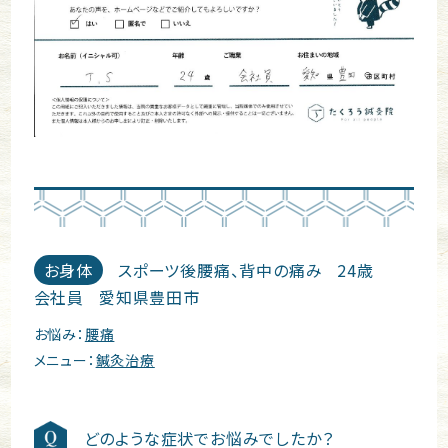
お身体
スポーツ後腰痛、背中の痛み
24歳
会社員
愛知県豊田市
お悩み：
腰痛
メニュー：
鍼灸治療
どのような症状でお悩みでしたか？