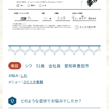
美容
シワ
51歳
会社員
愛知県豊田市
お悩み：
しわ
メニュー：
ひととき美鍼
どのような症状でお悩みでしたか？