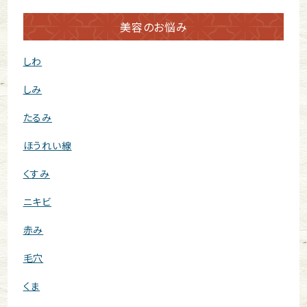
美容のお悩み
しわ
しみ
たるみ
ほうれい線
くすみ
ニキビ
赤み
毛穴
くま