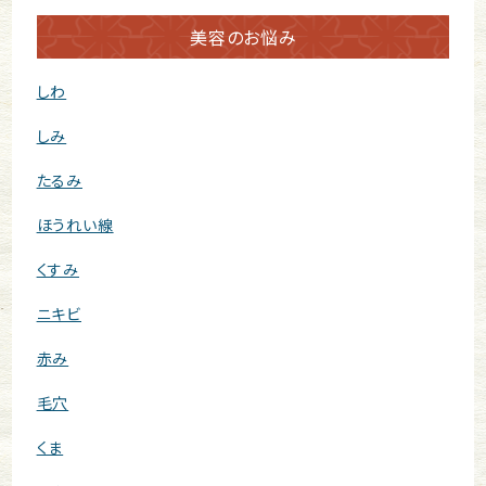
美容のお悩み
しわ
しみ
たるみ
ほうれい線
くすみ
ニキビ
赤み
毛穴
くま