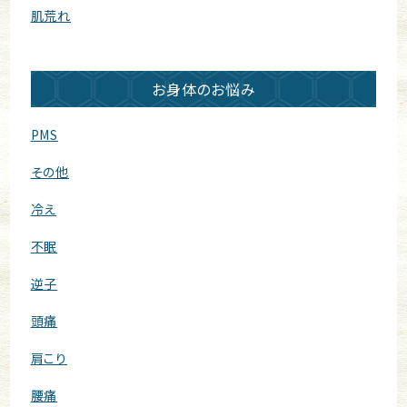
肌荒れ
お身体のお悩み
PMS
その他
冷え
不眠
逆子
頭痛
肩こり
腰痛