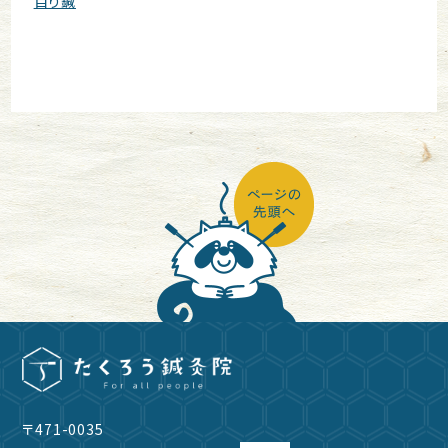
目り鍼
〒471-0035