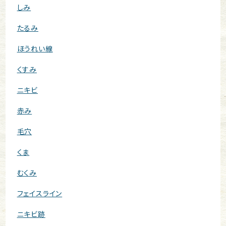
しみ
たるみ
ほうれい線
くすみ
ニキビ
赤み
毛穴
くま
むくみ
フェイスライン
ニキビ跡