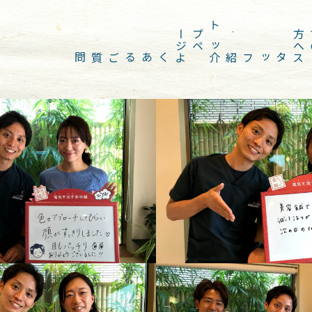
ジ
ト
ッ
プ
ペ
ー
へ
よくあるご質問
スタッフ紹介