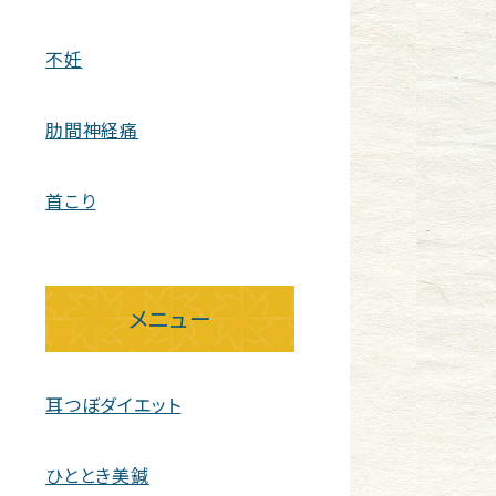
不妊
肋間神経痛
首こり
メニュー
耳つぼダイエット
ひととき美鍼