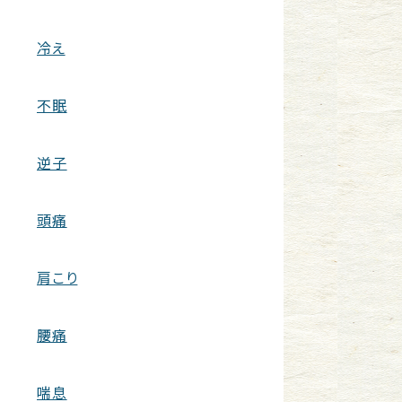
冷え
不眠
逆子
頭痛
肩こり
腰痛
喘息