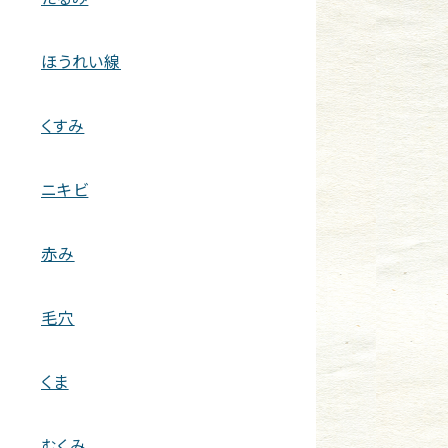
ほうれい線
くすみ
ニキビ
赤み
毛穴
くま
むくみ