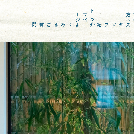
ジ
ト
ッ
プ
ペ
ー
へ
よくあるご質問
スタッフ紹介