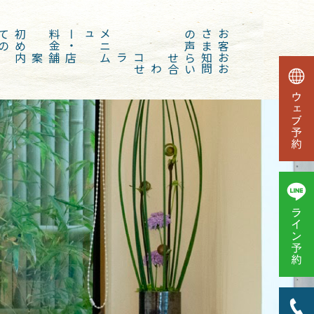
初
め
て
の
方
金
メ
ニ
ュー
・
料
声
お
客
さ
ま
の
店舗案内
コラム
お知らせ
お問い合わせ