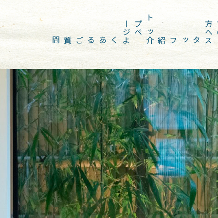
ジ
ト
ッ
プ
ペ
ー
へ
よくあるご質問
スタッフ紹介