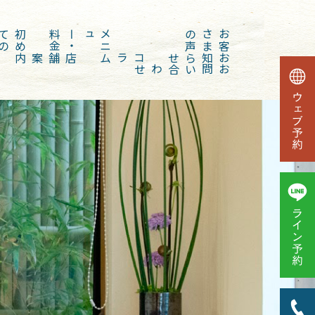
初
め
て
の
方
金
メ
ニ
ュー
・
料
声
お
客
さ
ま
の
店舗案内
コラム
お知らせ
お問い合わせ